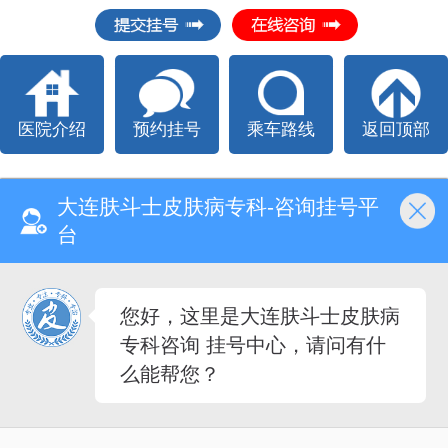
医院介绍
预约挂号
乘车路线
返回顶部
大连肤斗士皮肤病专科-咨询挂号平
台
Copyright @ All right reserved.
大连肤斗士皮肤病专科 版权所有
电话：
0411-81101888
您好，这里是大连肤斗士皮肤病
医院地址：大连市中山区昆明街92、94、96、82号
专科咨询 挂号中心，请问有什
大医广[2023]第06-28-02号
么能帮您？
备案号：
辽ICP备2023007572号-8
5