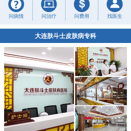
问病情
问治疗
问费用
找医生
大连肤斗士皮肤病专科