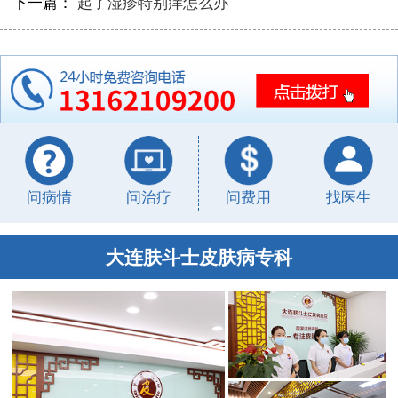
下一篇：
起了湿疹特别痒怎么办
问病情
问治疗
问费用
找医生
大连肤斗士皮肤病专科