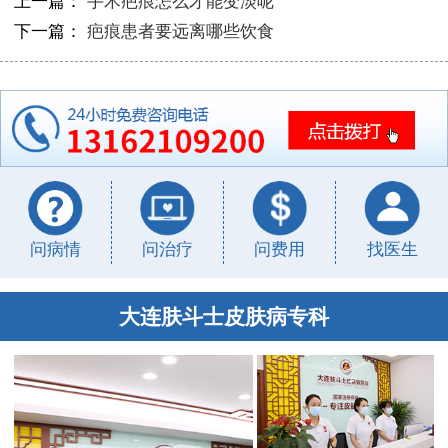
上一篇：
手术疤痕怎么才能变淡呢
下一篇：
疤痕患者要远离哪些饮食
问病情
问治疗
问费用
找医生
大连肤斗士皮肤病专科