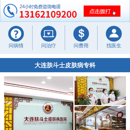
问病情
问治疗
问费用
找医生
大连肤斗士皮肤病专科