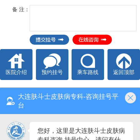
备 注：
医院介绍
预约挂号
乘车路线
返回顶部
大连肤斗士皮肤病专科-咨询挂号平
台
Copyright @ All right reserved.
大连肤斗士皮肤病专科 版权所有
电话：
0411-81101888
您好，这里是大连肤斗士皮肤病
医院地址：大连市中山区昆明街92、94、96、82号
专科咨询 挂号中心，请问有什